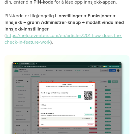
din, enter din
PIN-kode
for å låse opp innsjekk-appen.
PIN-kode er tilgjengelig i
Innstillinger → Funksjoner →
Innsjekk → grønn Administrer-knapp → modalt vindu med
innsjekk-innstillinger
(
https://help.eventee.com/en/articles/201-how-does-the-
check-in-feature-work
).