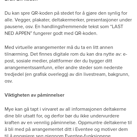
Du kan spre QR-koden på stedet for å gjøre den synlig for
alle. Vegger, plakater, deltakermerker, presentasjoner under
pausene, osv. En handlingsfremmende tekst som “LAST
NED APPEN” fungerer godt med QR-koden.
Med virtuelle arrangementer må du ta en litt annen
tilnærming. Det finnes digitale rom du kan dra nytte av: e-
post, sosiale medier, plattformer der du bygger ditt
arrangementssamfunn, eller andre steder som nederste
tredjedel (en grafisk overlegg) av din livestream, bakgrunn,
osv.
Viktigheten av påminnelser
Mye kan gå tapt i virvaret av all informasjonen deltakerne
dine blir utsatt for, og derfor bør du ikke undervurdere
kraften av en vennlig påminnelse. Oppmuntre deltakerne til
å bli med på arrangementet ditt i Eventee og motiver dem
til å engasjere seg gjennom Eventee-funksjonene.