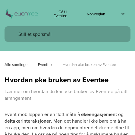
Gå til
Eventee
Alle samlinger
Eventtips
Hvordan øke bruken av Eventee
Hvordan øke bruken av Eventee
Lær mer om hvordan du kan øke bruken av Eventee på ditt
arrangement.
Event-mobilappen er en flott måte å
økeengasjement
og
deltakerinteraksjoner
. Men det handler ikke bare om å ha
en app, men om hvordan du oppmuntrer deltakerne dine til
å bruke den. La oss se på noen tips for å maksimere bruken