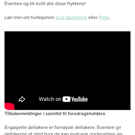
Eventee og bli kvitt alle disse fryktene!
Lær mer om funksjonen
Live Questions
eller
Polls
.
Tilbakemeldinger i sanntid til foredragsholdere
Engasjerte deltakere er fornøyde deltakere. Eventee gir
deltakerne et sted hvor de kan evaluere opplevelsen sin,