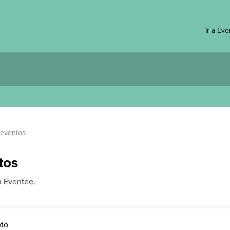
Ir a Ev
 eventos
tos
n Eventee.
nto