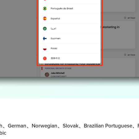
rman、Norwegian、Slovak、Brazilian Portuguese、F
bic