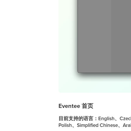
Eventee 首页
目前支持的语言：English、Czech、Ge
Polish、Simplified Chinese、Ara