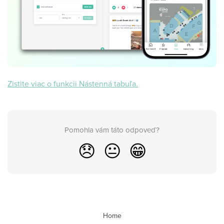
Zistite viac o funkcii Nástenná tabuľa.
Pomohla vám táto odpoveď?
😞
😐
😁
Home