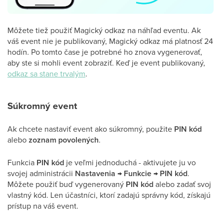
Môžete tiež použiť Magický odkaz na náhľad eventu. Ak
váš event nie je publikovaný, Magický odkaz má platnosť 24
hodín. Po tomto čase je potrebné ho znova vygenerovať,
aby ste si mohli event zobraziť. Keď je event publikovaný,
odkaz sa stane trvalým
.
Súkromný event
Ak chcete nastaviť event ako súkromný, použite
PIN kód
alebo
zoznam povolených
.
Funkcia
PIN kód
je veľmi jednoduchá - aktivujete ju vo
svojej administrácii
Nastavenia
→
Funkcie
→
PIN
kód
.
Môžete použiť buď vygenerovaný
PIN kód
alebo zadať svoj
vlastný kód. Len účastníci, ktorí zadajú správny kód, získajú
prístup na váš event.