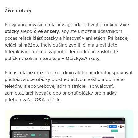
Živé dotazy
Po vytvorení vašich relácií v agende aktivujte funkciu
Živé
otázky
alebo
Živé ankety
, aby ste umožnili účastníkom
počas relácií klásť otázky a hlasovať v anketách. Pri každej
relácii si môžete individuálne zvoliť, či majú byť tieto
interaktívne funkcie zapnuté. Jednoducho zaškrtnite
políčka v sekcii
Interakcie
→
Otázky&Ankety
.
Počas relácie môžete ako admin alebo moderátor spravovať
prichádzajúce otázky prostredníctvom vášho mobilného
telefónu alebo webovej administrácie - schvaľovať,
zamietať, archivovať alebo pripnúť otázky pre hladký
priebeh vašej Q&A relácie.