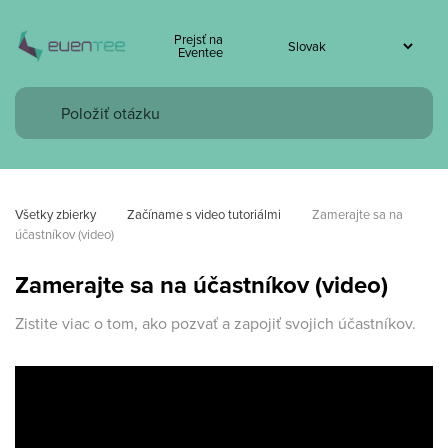
Prejsť na
Eventee
Všetky zbierky
Začíname s video tutoriálmi
Zamerajte sa na 
účastníkov (video)
Zamerajte sa na účastníkov (video)
Zistite viac o tom, ako pozvať a zapojiť svojich účastníkov.