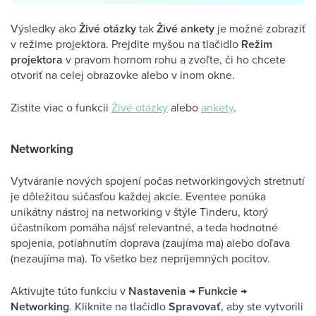
Výsledky ako
Živé otázky
tak
Živé ankety
je možné zobraziť
v režime projektora. Prejdite myšou na tlačidlo
Režim
projektora
v pravom hornom rohu a zvoľte, či ho chcete
otvoriť na celej obrazovke alebo v inom okne.
Zistite viac o funkcii
Živé otázky
alebo
ankety
.
Networking
Vytváranie nových spojení počas networkingových stretnutí
je dôležitou súčasťou každej akcie. Eventee ponúka
unikátny nástroj na networking v štýle Tinderu, ktorý
účastníkom pomáha nájsť relevantné, a teda hodnotné
spojenia, potiahnutím doprava (zaujíma ma) alebo doľava
(nezaujíma ma). To všetko bez nepríjemných pocitov.
Aktivujte túto funkciu v
Nastavenia
→
Funkcie
→
Networking
. Kliknite na tlačidlo
Spravovať
, aby ste vytvorili