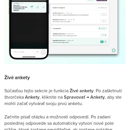
Živé ankety
Súčasťou tejto sekcie je funkcia
Živé ankety
. Po zaškrtnutí
štvorčeka
Ankety
, kliknite na
Spravovať
→
Ankety
, aby ste
mohli začať vytvárať svoju prvú anketu.
Začnite písať otázku a možnosti odpovedí. Po zadaní
poslednej odpovede sa automaticky vytvorí nové pole
nižšie, ktoré zostane neviditeľné, ak zostane prázdne.