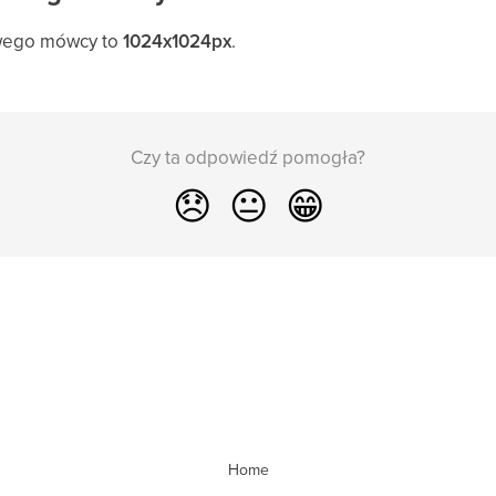
owego mówcy to
1024x1024px
.
Czy ta odpowiedź pomogła?
😞
😐
😁
Home