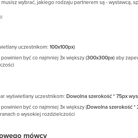
, musisz wybrać, jakiego rodzaju partnerem są - wystawcą,
o:
wietlany uczestnikom:
100x100px
)
powinien być co najmniej 3x większy (
300x300px
) aby zape
czości
iar wyświetlany uczestnikom:
Dowolna szerokość * 75px wy
powinien być co najmniej 3x większy (
Dowolna szerokość *
ranach o wysokiej rozdzielczości
ilowego mówcy