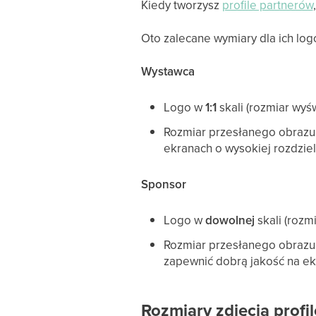
Kiedy tworzysz
profile partnerów
Oto zalecane wymiary dla ich log
Wystawca
Logo w
1:1
skali (rozmiar wyś
Rozmiar przesłanego obrazu 
ekranach o wysokiej rozdziel
Sponsor
Logo w
dowolnej
skali (rozm
Rozmiar przesłanego obrazu 
zapewnić dobrą jakość na ek
Rozmiary zdjęcia prof