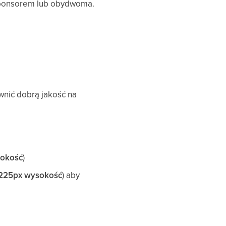
 sponsorem lub obydwoma.
wnić dobrą jakość na
sokość
)
 225px wysokość
) aby