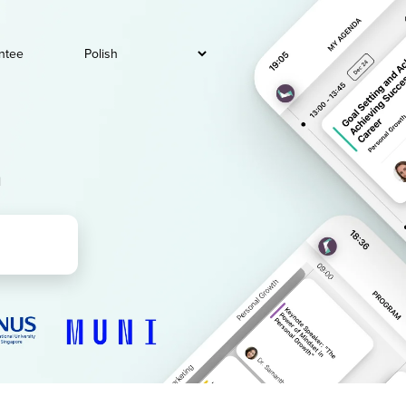
ntee
a