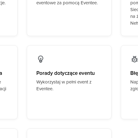
je.
eventowe za pomocą Eventee.
pom
Sie
na 
Net
a
Porady dotyczące eventu
Błę
e
Wykorzystaj w pełni event z
Nap
acji
Eventee.
zgł