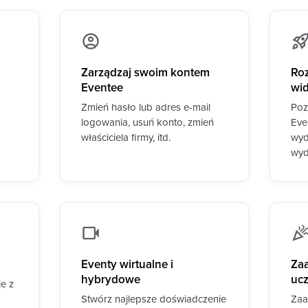
Zarządzaj swoim kontem
Roz
Eventee
wi
Zmień hasło lub adres e-mail
Poz
logowania, usuń konto, zmień
Eve
właściciela firmy, itd.
wyd
wyd
Eventy wirtualne i
Za
hybrydowe
uc
je z
Stwórz najlepsze doświadczenie
Zaa