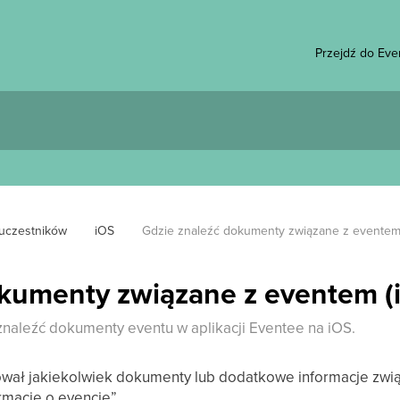
Przejdź do Eve
 uczestników
iOS
Gdzie znaleźć dokumenty związane z eventem 
okumenty związane z eventem (
znaleźć dokumenty eventu w aplikacji Eventee na iOS.
tował jakiekolwiek dokumenty lub dodatkowe informacje zwią
rmacje o evencie”.