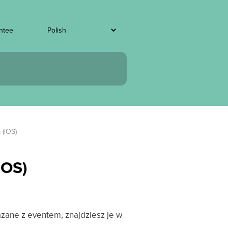
ntee
(iOS)
iOS)
zane z eventem, znajdziesz je w