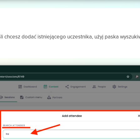
i
śli chcesz dodać istniejącego uczestnika, użyj paska wyszukiw