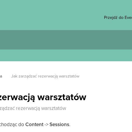
Przejdź do Eve
a
Jak zarządzać rezerwacją warsztatów
zerwacją warsztatów
rządzać rezerwacją warsztatów
echodząc do
Content
->
Sessions
.