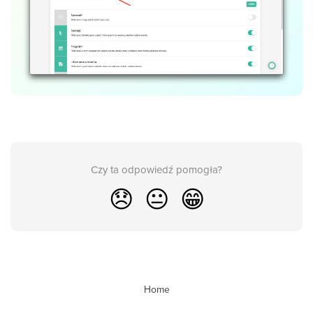
Czy ta odpowiedź pomogła?
😞
😐
😁
Home