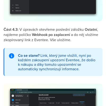
Část 4.3:
V úpravách otevřeme poslední záložku
Ostatní
,
najdeme políčko
Webhook po zaplacení
a do něj vložíme
zkopírovaný link z Eventee. Vše uložíme.
Co se stane?
Link, který jsme vložili, nyní po
každém zakoupení upozorní Eventee, že došlo
k nákupu a díky tomuto upozornění se
automaticky synchronizují informace.