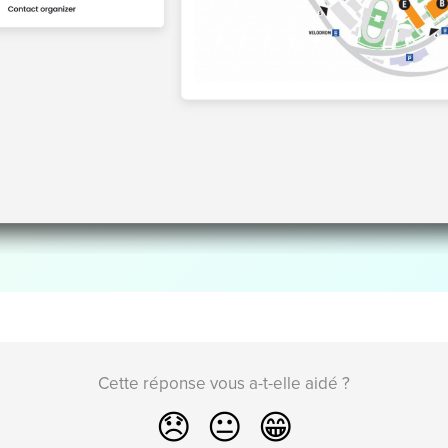
Cette réponse vous a-t-elle aidé ?
😞
😐
😁