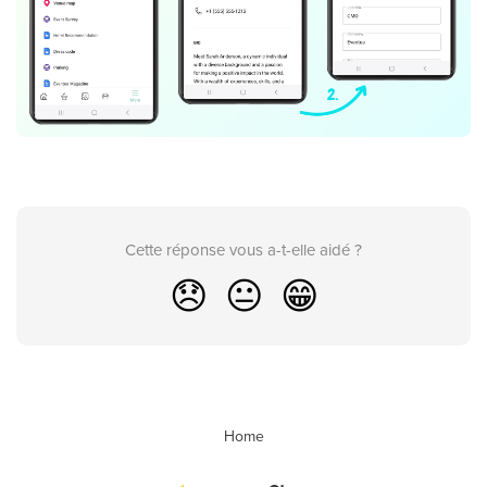
Cette réponse vous a-t-elle aidé ?
😞
😐
😁
Home