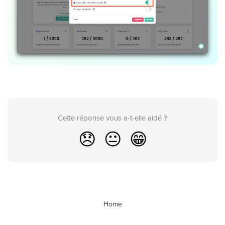
Cette réponse vous a-t-elle aidé ?
😞
😐
😁
Home