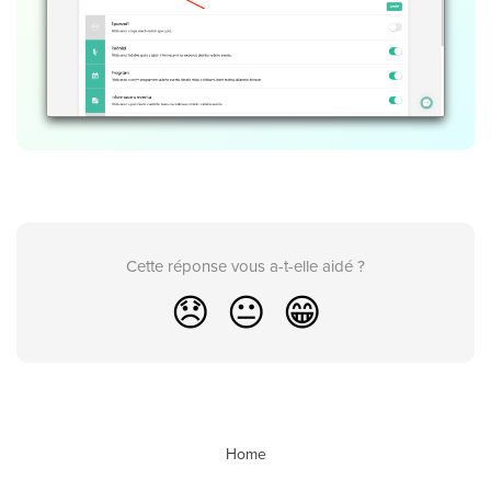
Cette réponse vous a-t-elle aidé ?
😞
😐
😁
Home