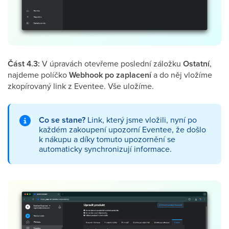
Část 4.3:
V úpravách otevřeme poslední záložku
Ostatní
,
najdeme políčko
Webhook po zaplacení
a do něj vložíme
zkopírovaný link z Eventee. Vše uložíme.
Co se stane?
Link, který jsme vložili, nyní po
každém zakoupení upozorní Eventee, že došlo
k nákupu a díky tomuto upozornění se
automaticky synchronizují informace.