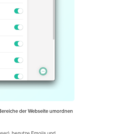
Bereiche der Webseite umordnen
aser), benutze Emojis und