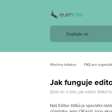
Všechny kolekce
FAQ pro organizát
Jak funguje edito
Zjisti víc o tom, jak editor štítků f
Náš Editor štítků je speciální ná
účastníka, jeho QR kód, logo akce