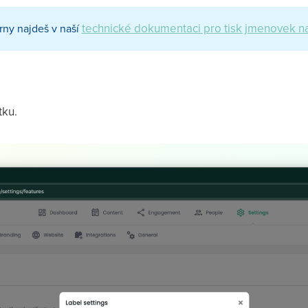
technické dokumentaci pro tisk jmenovek na 
rny najdeš v naší
tku.