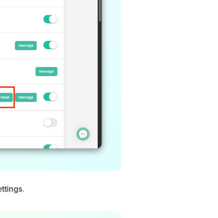
ettings
.