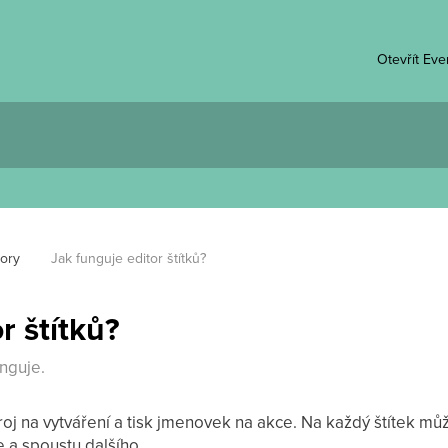
Otevřít Ev
ory
Jak funguje editor štítků?
r štítků?
unguje.
stroj na vytváření a tisk jmenovek na akce. Na každý štítek m
 a spoustu dalšího.