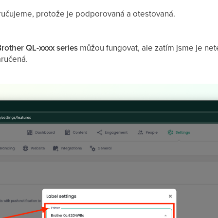
ručujeme, protože je podporovaná a otestovaná.
Brother QL-xxxx series
můžou fungovat, ale zatím jsme je nete
aručená.