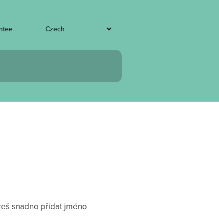
entee
ůžeš snadno přidat jméno