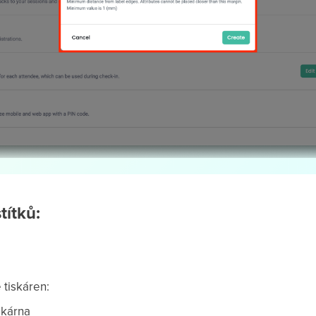
títků:
 tiskáren:
skárna