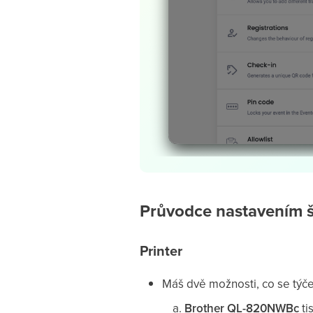
Průvodce nastavením š
Printer
Máš dvě možnosti, co se týče
Brother QL-820NWBc
ti