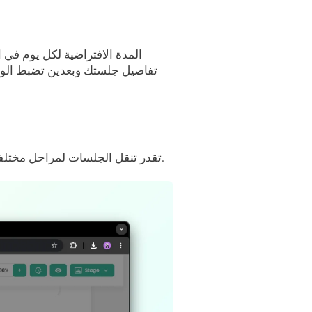
تفاصيل جلستك وبعدين تضبط الوقت 
تقدر تنقل الجلسات لمراحل مختلفة، وأيضًا ليوم مختلف في الأجندة. اضغط على أيقونة التقويم اللي جنب وقت الجلسة واختر يوم مختلف.