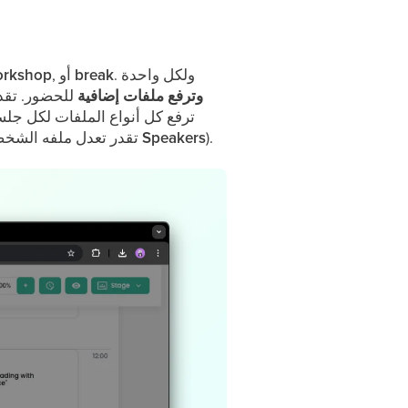
. ولكل واحدة
break
, أو
rkshop
وترفع ملفات إضافية
للحضور. تقد
ترفع كل أنواع الملفات لكل جلسة. الحد 25 ميجابايت لكل 
).
Speakers
المتحدثين لكل جلسة. عشان تنشئ متحدث جديد، بس ابدأ تكتب اسمه في الخانة (تقدر تعدل ملفه الشخصي لاحقًا من التبويب