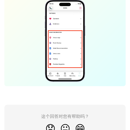
这个回答对您有帮助吗？
😞
😐
😁