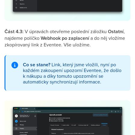
Část 4.3:
V úpravách otevřeme poslední záložku
Ostatní
,
najdeme políčko
Webhook po zaplacení
a do něj vložíme
zkopírovaný link z Eventee. Vše uložíme.
Co se stane?
Link, který jsme vložili, nyní po
každém zakoupení upozorní Eventee, že došlo
k nákupu a díky tomuto upozornění se
automaticky synchronizují informace.