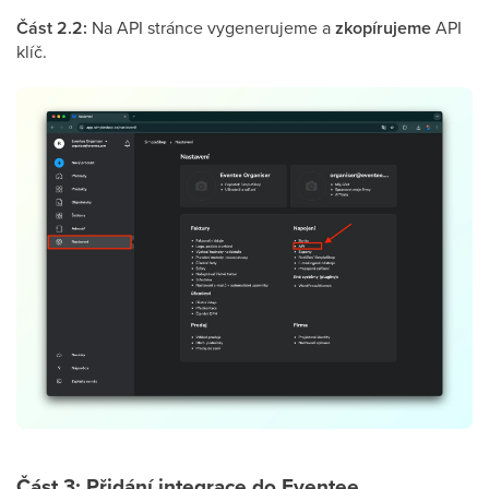
Část 2.2:
Na API stránce vygenerujeme a
zkopírujeme
API
klíč.
Část 3: Přidání integrace do Eventee