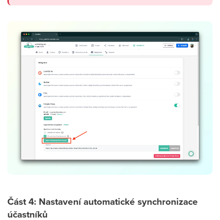
Část 4: Nastavení automatické synchronizace
účastníků