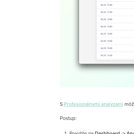
S
Profesionálnymi analýzami
môže
Postup:
Prejdite na
Dashboard -> Anal