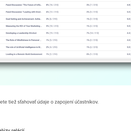
te tiež sťahovať údaje o zapojení účastníkov.
ýzy relácií
.