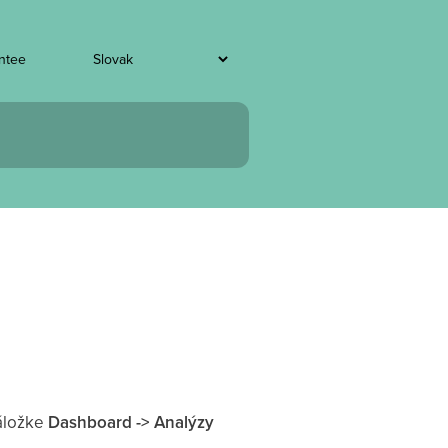
entee
áložke
Dashboard -> Analýzy