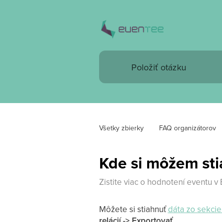
Všetky zbierky
FAQ organizátorov
Kde si môžem st
Zistite viac o hodnotení eventu v
Môžete si stiahnuť
dáta zo sekcie 
relácií -> Exportovať
.