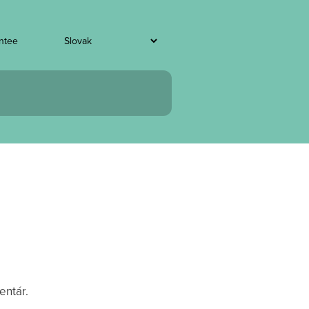
entee
entár.