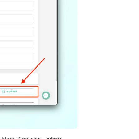
, ktoré už poznáte –
názov,