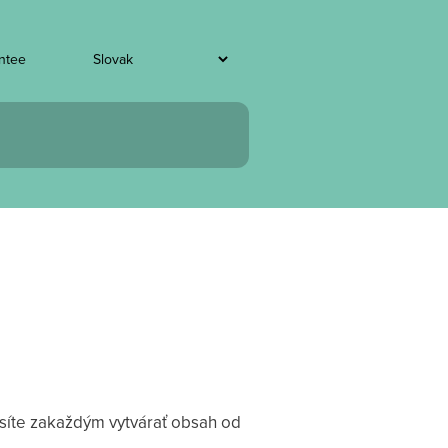
entee
síte zakaždým vytvárať obsah od