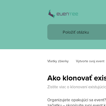
Všetky zbierky
Vytvorte svoj event
Ako klonovať exi
Zistite viac o klonovaní existujúci
Organizujete opakujúci sa event
začiatku – skopírujte svoj event 