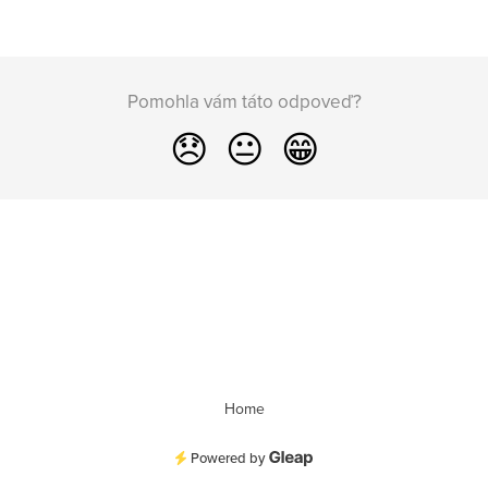
Pomohla vám táto odpoveď?
😞
😐
😁
Home
Powered by