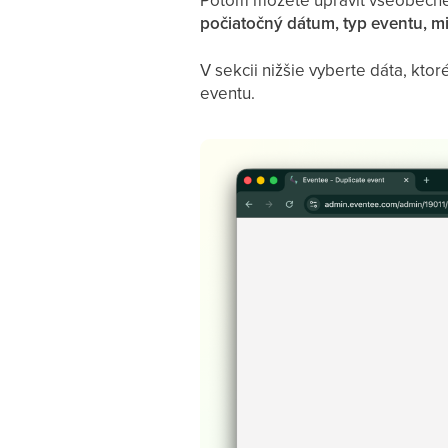
počiatočný dátum, typ eventu, m
V sekcii nižšie vyberte dáta, kto
eventu.