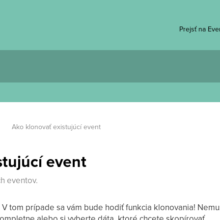
Prejsť na Ev
Ako klonovať existujúcí event
stujúcí event
ch eventov.
? V tom prípade sa vám bude hodiť funkcia klonovania! Nemu
kompletne alebo si vyberte dáta, ktoré chcete skopírovať.