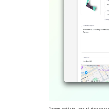
Potom môžete upraviť všeobecné i