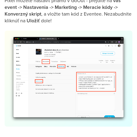
Pixel môžete nastaviť priamo v GoOut - prejdite na
váš
event -> Nastavenia -> Marketing -> Meracie kódy ->
Konverzný skript
, a vložte tam kód z Eventee. Nezabudnite
kliknúť na
Uložiť
dole!