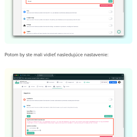
Potom by ste mali vidieť nasledujúce nastavenie: