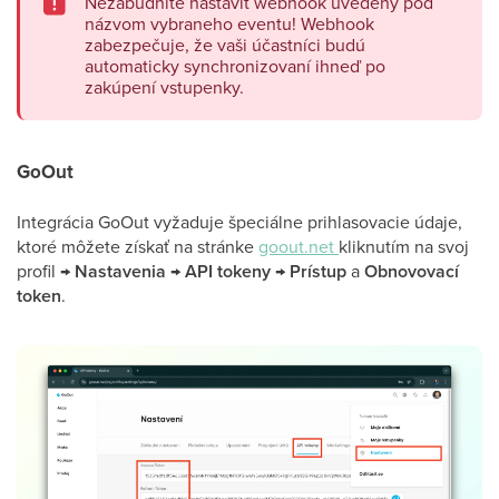
Nezabudnite nastaviť webhook uvedený pod
názvom vybraneho eventu! Webhook
zabezpečuje, že vaši účastníci budú
automaticky synchronizovaní ihneď po
zakúpení vstupenky.
GoOut
Integrácia GoOut vyžaduje špeciálne prihlasovacie údaje,
ktoré môžete získať na stránke
goout.net
kliknutím na svoj
profil →
Nastavenia
→
API tokeny
→
Prístup
a
Obnovovací
token
.