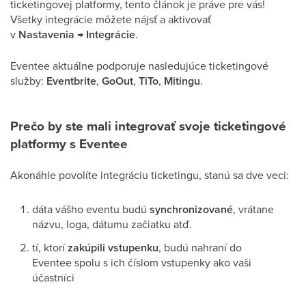
ticketingovej platformy, tento článok je práve pre vás!
Všetky integrácie môžete nájsť a aktivovať
v
Nastavenia → Integrácie
.
Eventee aktuálne podporuje nasledujúce ticketingové
služby:
Eventbrite
,
GoOut
,
TiTo
,
Mitingu
.
Prečo by ste mali integrovať svoje ticketingové
platformy s Eventee
Akonáhle povolíte integráciu ticketingu, stanú sa dve veci:
dáta vášho eventu budú
synchronizované
, vrátane
názvu, loga, dátumu začiatku atď.
tí, ktorí
zakúpili vstupenku
, budú nahraní do
Eventee spolu s ich číslom vstupenky ako vaši
účastníci