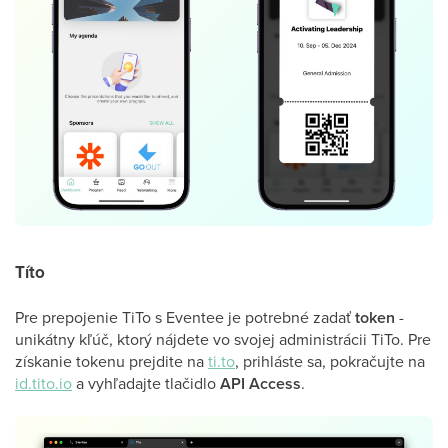
Títo
Pre prepojenie TiTo s Eventee je potrebné zadať
token
-
unikátny kľúč, ktorý nájdete vo svojej administrácii TiTo. Pre
získanie tokenu prejdite na
ti.to
, prihláste sa, pokračujte na
id.tito.io
a vyhľadajte tlačidlo
API Access
.