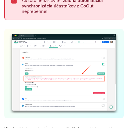
Ak toto nenastavíte,
žiadna automatická
synchronizácia účastníkov
z GoOut
neprebehne!