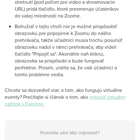
stretnutí (pod poľom pre video a streamovacie
URL) pridá tlačidlo, ktoré presmeruje účastníkov
do vašej miestnosti na Zoome.
Bohužiaľ v tejto chvíli nie je možné prispôsobiť
obrazovku pre pripojenie k Zoomu do nášho
prehrávača, takže účastníci musia trochu posunúť
obrazovku nadol v rámci prehrávača, aby videli
tlačidlo "Pripojiť sa". Akonáhle naň kliknú,
obrazovka sa prispôsobí a bude fungovať
perfektne. Prosím, uistite sa, že vaši účastníci o
tomto probléme vedia.
Chcete sa dozvedieť viac o tom, ako fungujú virtuálne
eventy? Prečítajte si článok o tom, ako
vytvoriť virtuálny
zážitok s Eventee.
Pomohla vám táto odpoveď?