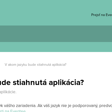
Prejsť na Ev
V akom jazyku bude stiahnutá aplikácia?
de stiahnutá aplikácia?
plikácie.
k vášho zariadenia. Ak váš jazyk nie je podporovaný, predv
ti na Eventee
.