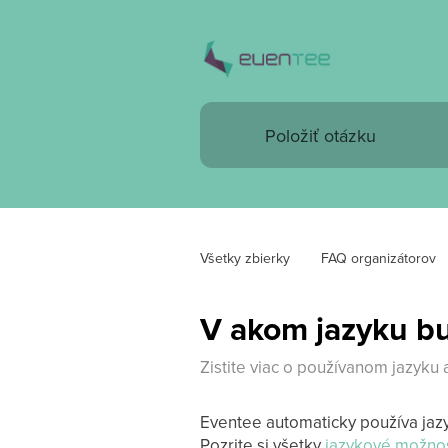
Všetky zbierky
FAQ organizátorov
V akom jazyku bu
Zistite viac o používanom jazyku a
Eventee automaticky používa jazy
Pozrite si všetky
jazykové možnos