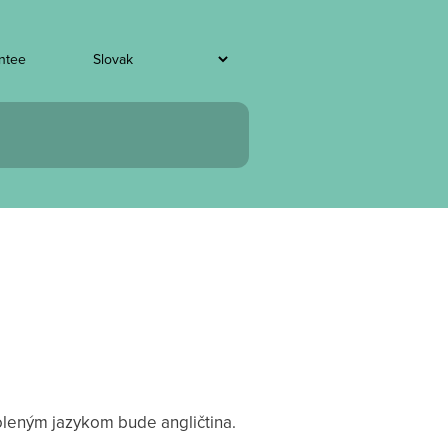
entee
oleným jazykom bude angličtina.