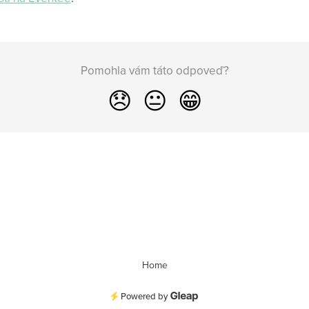
Pomohla vám táto odpoveď?
😞
😐
😁
Home
Powered by