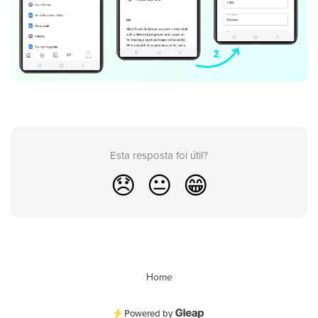
Esta resposta foi útil?
😞
😐
😁
Home
Powered by