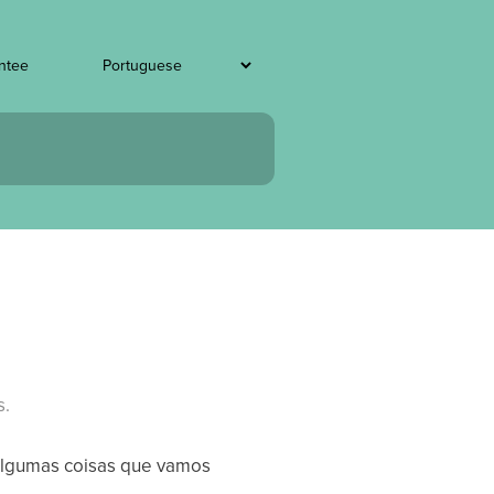
ntee
s.
 algumas coisas que vamos