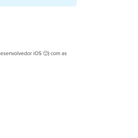
desenvolvedor iOS
🙂
) com as