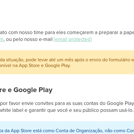
ntato com nosso time para eles começarem a preparar a pape
om
, ou pelo nosso e-mail
[email protected]
situação, pode levar até um mês após o envio do formulário whi
onível na App Store e Google Play.
re e Google Play
 por favor envie convites para as suas contas do Google Pla
white label e garantir que você e seu público possam usá-lo.
nta da App Store está como Conta de Organização, não como Cont