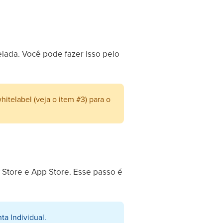
lada. Você pode fazer isso pelo
telabel (veja o item #3) para o
y Store e App Store. Esse passo é
a Individual.