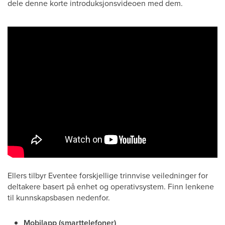
dele denne korte introduksjonsvideoen med dem.
Ellers tilbyr Eventee forskjellige trinnvise veiledninger for
deltakere basert på enhet og operativsystem. Finn lenkene
til kunnskapsbasen nedenfor.
Mobilapp (smarttelefoner)