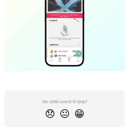
Var dette svaret til hjelp?
😞
😐
😁