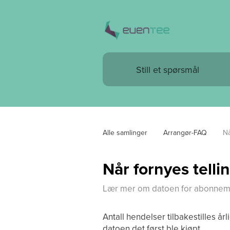
Alle samlinger
Arrangør-FAQ
Nå
Når fornyes tell
Lær mer om datoen for abonnement
Antall hendelser tilbakestilles å
datoen det først ble kjøpt.