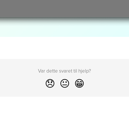
Var dette svaret til hjelp?
😞
😐
😁