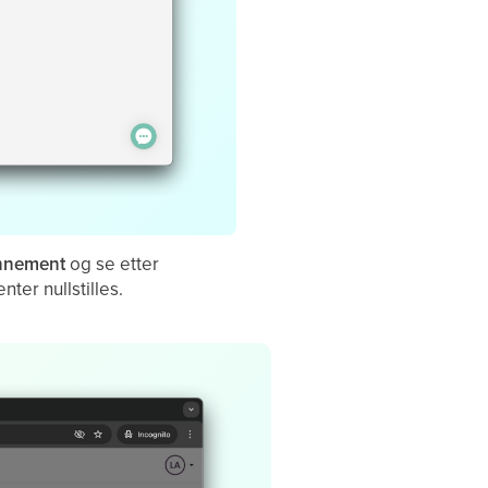
nnement
og se etter
er nullstilles.