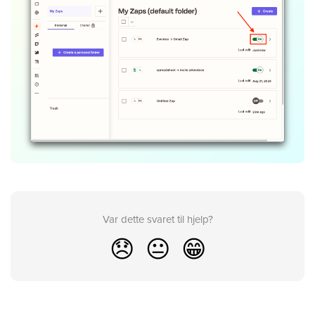
Var dette svaret til hjelp?
😞
😐
😁