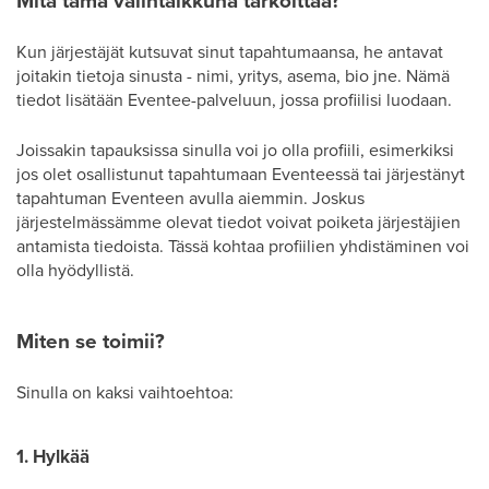
Mitä tämä valintaikkuna tarkoittaa?
Kun järjestäjät kutsuvat sinut tapahtumaansa, he antavat
joitakin tietoja sinusta - nimi, yritys, asema, bio jne. Nämä
tiedot lisätään Eventee-palveluun, jossa profiilisi luodaan.
Joissakin tapauksissa sinulla voi jo olla profiili, esimerkiksi
jos olet osallistunut tapahtumaan Eventeessä tai järjestänyt
tapahtuman Eventeen avulla aiemmin. Joskus
järjestelmässämme olevat tiedot voivat poiketa järjestäjien
antamista tiedoista. Tässä kohtaa profiilien yhdistäminen voi
olla hyödyllistä.
Miten se toimii?
Sinulla on kaksi vaihtoehtoa:
1. Hylkää