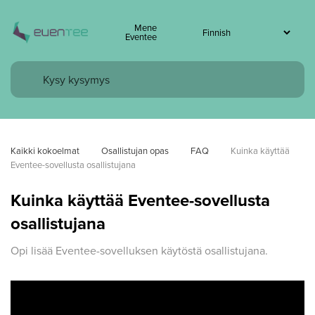
Mene
Eventee
Kaikki kokoelmat
Osallistujan opas
FAQ
Kuinka käyttää 
Eventee-sovellusta osallistujana
Kuinka käyttää Eventee-sovellusta
osallistujana
Opi lisää Eventee-sovelluksen käytöstä osallistujana.