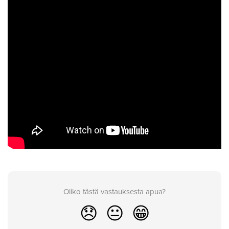
Oliko tästä vastauksesta apua?
😞
😐
😁