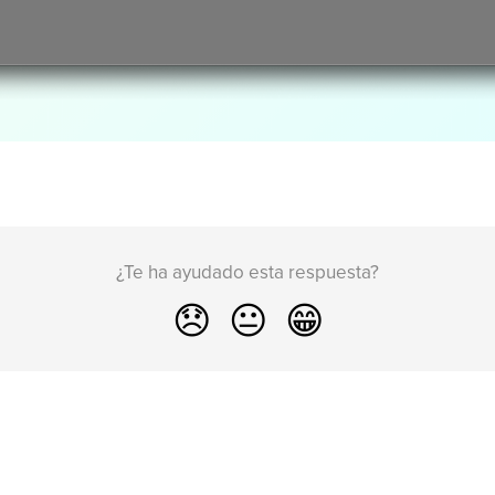
¿Te ha ayudado esta respuesta?
😞
😐
😁