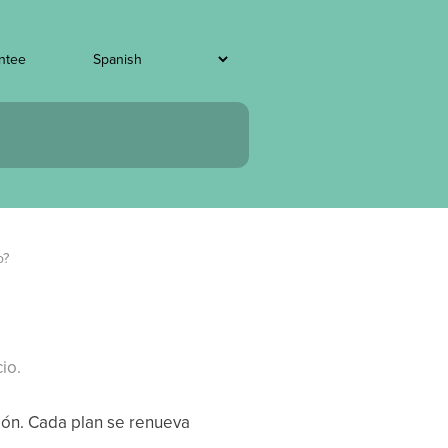
entee
o?
io.
ción. Cada plan se renueva