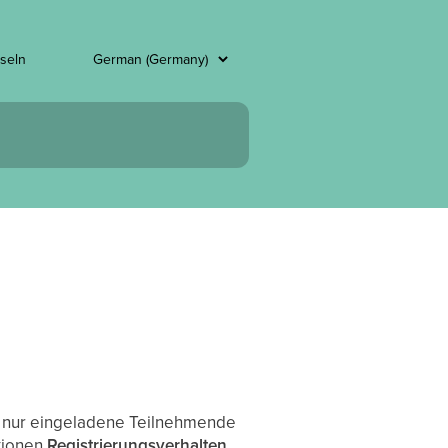
seln
ass nur eingeladene Teilnehmende
tionen
Registrierungsverhalten
.