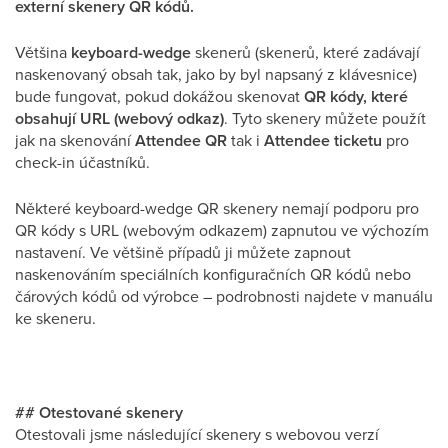
externí skenery QR kódů.
Většina
keyboard-wedge
skenerů (skenerů, které zadávají
naskenovaný obsah tak, jako by byl napsaný z klávesnice)
bude fungovat, pokud dokážou skenovat
QR kódy, které
obsahují URL (webový odkaz)
. Tyto skenery můžete použít
jak na skenování
Attendee QR
tak i
Attendee ticketu
pro
check-in účastníků.
Některé keyboard-wedge QR skenery nemají podporu pro
QR kódy s URL (webovým odkazem) zapnutou ve výchozím
nastavení. Ve většině případů ji můžete zapnout
naskenováním speciálních konfiguračních QR kódů nebo
čárových kódů od výrobce – podrobnosti najdete v manuálu
ke skeneru.
## Otestované skenery
Otestovali jsme následující skenery s webovou verzí