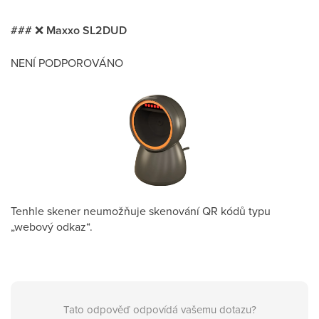
###
❌
Maxxo SL2DUD
NENÍ PODPOROVÁNO
Tenhle skener neumožňuje skenování QR kódů typu
„webový odkaz“.
Tato odpověď odpovídá vašemu dotazu?