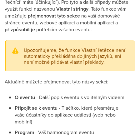
'řečníci' máte 'účinkující'). Pro tyto a další případy můžete
využít funkci nazvanou
Vlastní stringy
. Tato funkce vám
umožňuje
přejmenovat
tyto
sekce
na vaší domovské
stránce eventu, webové aplikaci a mobilní aplikaci a
přizpůsobit
je
potřebám vašeho eventu.
Upozorňujeme, že funkce Vlastní řetězce není
automaticky překládána do jiných jazyků, ani
není možné přidávat vlastní překlady.
Aktuálně můžete přejmenovat tyto názvy sekcí:
O eventu
- Další popis eventu s volitelným videem
Připojit se k eventu
- Tlačítko, které přesměruje
vaše účastníky do aplikace události (web nebo
mobilní)
Program
- Váš harmonogram eventu