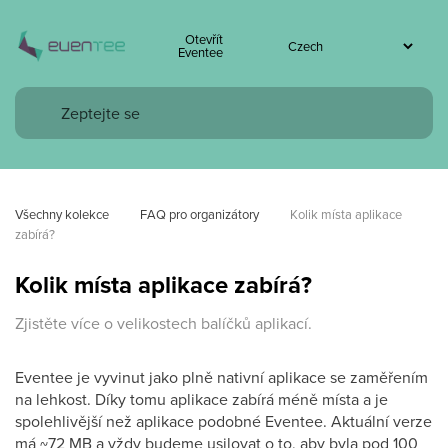
Otevřít
Eventee
Všechny kolekce
FAQ pro organizátory
Kolik místa aplikace 
zabírá?
Kolik místa aplikace zabírá?
Zjistěte více o velikostech balíčků aplikací.
Eventee je vyvinut jako plně nativní aplikace se zaměřením
na lehkost. Díky tomu aplikace zabírá méně místa a je
spolehlivější než aplikace podobné Eventee. Aktuální verze
má ~72 MB a vždy budeme usilovat o to, aby byla pod 100