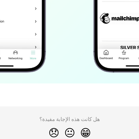
هل كانت هذه الإجابة مفيدة؟
😞
😐
😁