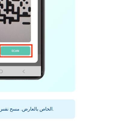
خد بالك إن النقاط بتتضاف بس أول مرة تمسح كود QR الخاص بالعارض. مسح نفس الكود مرة تانية مش هيضيف لك نقاط زيادة.