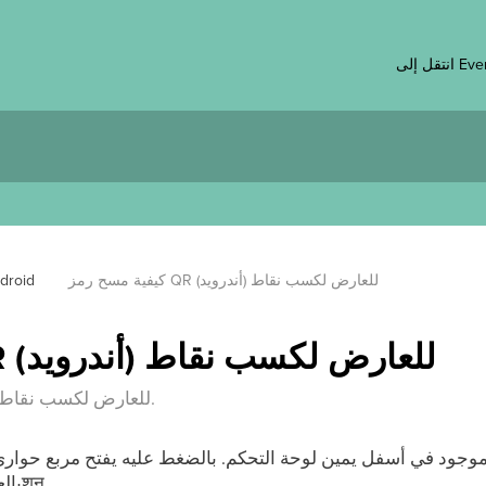
 Eventee
كيفية مسح رمز QR للعارض لكسب نقاط (أندرويد)
droid
كيفية مسح رمز QR للعارض لكسب نقاط (أندرويد)
تعرّف أكثر على كيفية مسح رمز QR للعارض لكسب نقاط.
وجود في أسفل يمين لوحة التحكم. بالضغط عليه يفتح مربع حواري (مودا
بالعارض عشان تجمع نقاط الجيميفيكेशन.